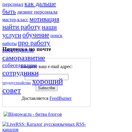
как дальше
персонал
быть
лизинг персонала
мотивация
мастер-класс
найти работу
наши
обучение
услуги
поиск
про работу
работы
Подписка по почте
работодатель
саморазвитие
собеседование
Введите ваш e-mail адрес:
сотрудники
хороший
трудоустройство
совет
Доставляется
FeedBurner