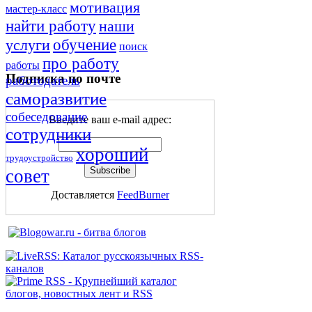
мотивация
мастер-класс
найти работу
наши
обучение
услуги
поиск
про работу
работы
Подписка по почте
работодатель
саморазвитие
собеседование
Введите ваш e-mail адрес:
сотрудники
хороший
трудоустройство
совет
Доставляется
FeedBurner