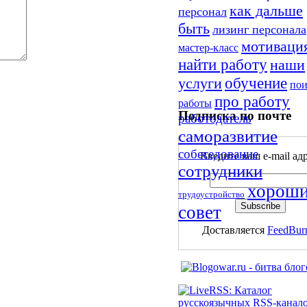
как дальше
персонал
быть
лизинг персонала
мотиваци
мастер-класс
найти работу
наши
обучение
услуги
пои
про работу
работы
Подписка по почте
работодатель
саморазвитие
собеседование
Введите ваш e-mail адр
сотрудники
хорош
трудоустройство
совет
Доставляется
FeedBur