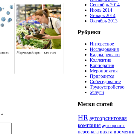
Сентябрь 2014
Июль 2014
Январь 2014
Октябрь 2013
Рубрики
Интересное
Исследования
апитал
Мерчандайзеры – кто это?
Кадры решают
Коллектив
Корпоратив
Мероприятия
Пригодится
Собеседование
Трудоустройство
Услуги
Метки статей
ы
*
HR
аутсорсинговая
компания
аутсорсинг
вахта
временн
персонала