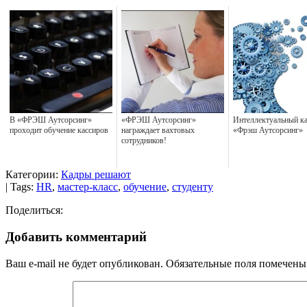
В «ФРЭШ Аутсорсинг»
«ФРЭШ Аутсорсинг»
Интеллектуальный к
проходит обучение кассиров
награждает вахтовых
«Фрэш Аутсорсинг»
сотрудников!
Категории:
Кадры решают
| Tags:
HR
,
мастер-класс
,
обучение
,
студенту
Поделиться:
Добавить комментарий
Ваш e-mail не будет опубликован.
Обязательные поля помечен