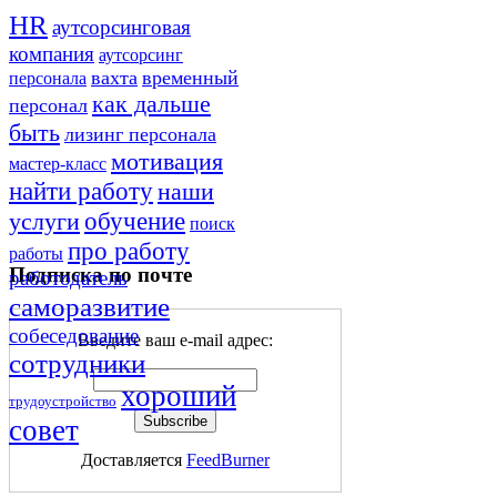
HR
аутсорсинговая
компания
аутсорсинг
вахта
временный
персонала
как дальше
персонал
быть
лизинг персонала
мотивация
мастер-класс
найти работу
наши
обучение
услуги
поиск
про работу
работы
Подписка по почте
работодатель
саморазвитие
собеседование
Введите ваш e-mail адрес:
сотрудники
хороший
трудоустройство
совет
Доставляется
FeedBurner