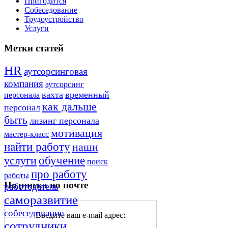
Пригодится
Собеседование
Трудоустройство
Услуги
Метки статей
HR
аутсорсинговая
компания
аутсорсинг
вахта
временный
персонала
как дальше
персонал
быть
лизинг персонала
мотивация
мастер-класс
найти работу
наши
обучение
услуги
поиск
про работу
работы
Подписка по почте
работодатель
саморазвитие
собеседование
Введите ваш e-mail адрес:
сотрудники