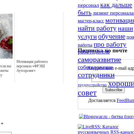
как дальше
персонал
быть
лизинг персонала
мотиваци
мастер-класс
найти работу
наши
обучение
услуги
пои
про работу
работы
Подписка по почте
работодатель
саморазвитие
Мотивация рабочего
собеседование
 если вы
персонала «ФРЭШ
Введите ваш e-mail адр
оветы
Аутсорсинг»
сотрудники
ту
хорош
трудоустройство
совет
Доставляется
FeedBur
ы
*