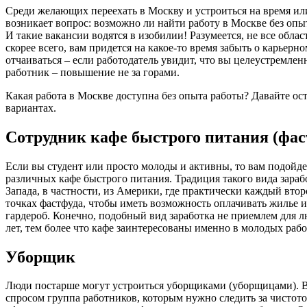
Среди желающих переехать в Москву и устроиться на время ил
возникает вопрос: возможно ли найти работу в Москве без опы
И такие вакансии водятся в изобилии! Разумеется, не все облас
скорее всего, вам придется на какое-то время забыть о карьерн
отчаиваться – если работодатель увидит, что вы целеустремле
работник – повышение не за горами.
Какая работа в Москве доступна без опыта работы? Давайте ос
вариантах.
Сотрудник кафе быстрого питания (фас
Если вы студент или просто молоды и активны, то вам подойде
различных кафе быстрого питания. Традиция такого вида зарабо
Запада, в частности, из Америки, где практически каждый втор
точках фастфуда, чтобы иметь возможность оплачивать жилье 
гардероб. Конечно, подобный вид заработка не приемлем для 
лет, тем более что кафе заинтересованы именно в молодых раб
Уборщик
Люди постарше могут устроиться уборщиками (уборщицами). В 
спросом группа работников, которым нужно следить за чистот