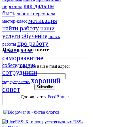
как дальше
персонал
быть
лизинг персонала
мотивация
мастер-класс
найти работу
наши
обучение
услуги
поиск
про работу
работы
Подписка по почте
работодатель
саморазвитие
собеседование
Введите ваш e-mail адрес:
сотрудники
хороший
трудоустройство
совет
Доставляется
FeedBurner