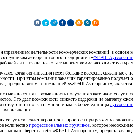
 направлением деятельности коммерческих компаний, в основе к
 сотрудником аутсорсингового предприятия «
ФРЭШ Аутсорсинг
 рабочей силы извне позволяет многим коммерческим структура
лучаях, когда организация несет большие расходы, связанные с 
льности. При этом компания-заказчик гарантированно получает
луг, предоставляемых компанией «ФРЭШ Аутсорсинг», является 
са можно считать возможность получения заказчиком услуг в сл
истов. Это дает возможность снижать издержки на выплату еже
ри отсутствии по разным причинам рабочей единицы
аутсорсин
й квалификации.
ия услуг исключает вероятность простоев при резком увеличени
ое количество
профессиональных грузчиков
, которое необходим
е выплаты берет на себя «ФРЭШ Аутсорсинг», предоставляющая