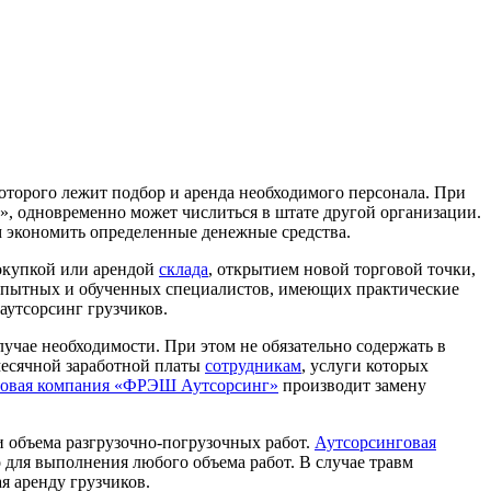
оторого лежит подбор и аренда необходимого персонала. При
», одновременно может числиться в штате другой организации.
м экономить определенные денежные средства.
покупкой или арендой
склада
, открытием новой торговой точки,
 опытных и обученных специалистов, имеющих практические
аутсорсинг грузчиков.
учае необходимости. При этом не обязательно содержать в
месячной заработной платы
сотрудникам
, услуги которых
говая компания «ФРЭШ Аутсорсинг»
производит замену
и объема разгрузочно-погрузочных работ.
Аутсорсинговая
о для выполнения любого объема работ. В случае травм
 аренду грузчиков.