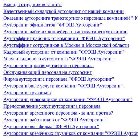
Вывод сотрудников за штат
Качественный складской аутсорсинг от нашей компании
Оказание аутсорсинга транспортного персонала компанией 
Аутсорсинг официантов "ФРЭШ Аутсорсинг"
Аутсорсинг рабочих конвейера на автоматическую линию
Аутстаффинг рабочих от компании "ФРЭШ Аутсорсинг"
Аутстаффинг сотрудников в Москве и Московской области
Кадровый аутсорсинг от компании "ФРЭШ Аутсорсинг"
Услуги кадрового аутсорсинга "ФРЭШ Аутсорсинг"
Аутсорсинг производственного персонала
Обслуживающий персонал на аутсорсинг
Фирма аутсорсинга персонала "ФРЭШ Аутсорсинг"
Аутсорсинговые услуги компании "ФРЭШ Аутсорсинг"
Аутсорсинг грузчиков
Аутсорсинг упаковщиков от компании "ФРЭШ Аутсорсинг"
Предоставление услуг аутсорсинга персонала
Аутсорсинг временного персонала - за или против?
Аутсорсинг работников от "ФРЭШ Аутсорсинг"
Аутсорсинговая фирма "ФРЭШ Аутсорсинг"
Аутсорсинг временных грузчиков от компании "ФРЭШ Аутсо